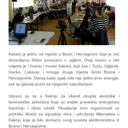
Kakanj je jedno od mjesta u Bosni i Hercegovini koje je već
decenijama blisko povezano s ugljem. Ovaj resurs u isto
vrijeme je i hranio i trovao Kakanj, baš kao i Tuzlu, Ugljevik,
Gacko, Lukavac i mnoga druga mjesta širom Bosne i
Hercegovine. Danas kada ugalj više nije jedini izvor energije,
sve su glasniji pozivi za njegovim napuštanjem.
Upravo su se u Kaknju za vikend okupile ekološke i
feminističke aktivistice koje su tražile pravednu energetsku
tranziciju i zdrav okoliš. Okupljanje smo organizovali uz
podršku Mreže za izgradnju mira i udruženja Alternativa u
Kaknju koje je bilo domaćin ovog susreta ekofeministica iz
Bosne i Hercegovine.