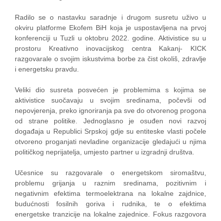
Radilo se o nastavku saradnje i drugom susretu uživo u
okviru platforme Ekofem BiH koja je uspostavljena na prvoj
konferenciji u Tuzli u oktobru 2022. godine. Aktivistice su u
prostoru Kreativno inovacijskog centra Kakanj- KICK
razgovarale o svojim iskustvima borbe za čist okoliš, zdravlje
i energetsku pravdu.
Veliki dio susreta posvećen je problemima s kojima se
aktivistice suočavaju u svojim sredinama, počevši od
nepovjerenja, preko ignoriranja pa sve do otvorenog progona
od strane politike. Jednoglasno je osuđen novi razvoj
događaja u Republici Srpskoj gdje su entiteske vlasti počele
otvoreno proganjati nevladine organizacije gledajući u njima
političkog neprijatelja, umjesto partner u izgradnji društva.
Učesnice su razgovarale o energetskom siromaštvu,
problemu grijanja u raznim sredinama, pozitivnim i
negativnim efektima termoelektrana na lokalne zajdnice,
budućnosti fosilnih goriva i rudnika, te o efektima
energetske tranzicije na lokalne zajednice. Fokus razgovora