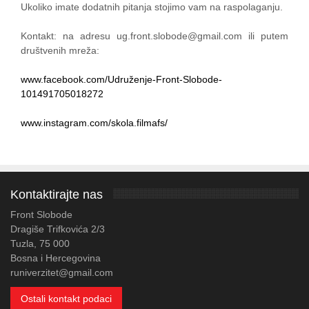
Ukoliko imate dodatnih pitanja stojimo vam na raspolaganju.
Kontakt: na adresu ug.front.slobode@gmail.com ili putem
društvenih mreža:
www.facebook.com/Udruženje-Front-Slobode-
101491705018272
www.instagram.com/skola.filmafs/
Kontaktirajte nas
Front Slobode
Dragiše Trifkovića 2/3
Tuzla, 75 000
Bosna i Hercegovina
runiverzitet@gmail.com
Ostali kontakt podaci