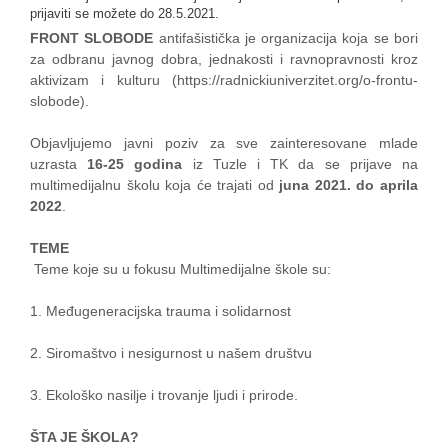
prijaviti se možete do 28.5.2021.
FRONT SLOBODE
antifašistička je organizacija koja se bori
za odbranu javnog dobra, jednakosti i ravnopravnosti kroz
aktivizam i kulturu (https://radnickiuniverzitet.org/o-frontu-
slobode).
Objavljujemo javni poziv za sve zainteresovane mlade
uzrasta
16-25 godina
iz Tuzle i TK da se prijave na
multimedijalnu školu koja će trajati od
juna 2021. do aprila
2022
.
TEME
Teme koje su u fokusu Multimedijalne škole su:
1. Međugeneracijska trauma i solidarnost
2. Siromaštvo i nesigurnost u našem društvu
3. Ekološko nasilje i trovanje ljudi i prirode.
ŠTA JE ŠKOLA?