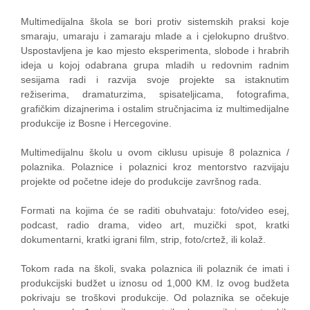
Multimedijalna škola se bori protiv sistemskih praksi koje
smaraju, umaraju i zamaraju mlade a i cjelokupno društvo.
Uspostavljena je kao mjesto eksperimenta, slobode i hrabrih
ideja u kojoj odabrana grupa mladih u redovnim radnim
sesijama radi i razvija svoje projekte sa istaknutim
režiserima, dramaturzima, spisateljicama, fotografima,
grafičkim dizajnerima i ostalim stručnjacima iz multimedijalne
produkcije iz Bosne i Hercegovine.
Multimedijalnu školu u ovom ciklusu upisuje 8 polaznica /
polaznika. Polaznice i polaznici kroz mentorstvo razvijaju
projekte od početne ideje do produkcije završnog rada.
Formati na kojima će se raditi obuhvataju: foto/video esej,
podcast, radio drama, video art, muzički spot, kratki
dokumentarni, kratki igrani film, strip, foto/crtež, ili kolaž.
Tokom rada na školi, svaka polaznica ili polaznik će imati i
produkcijski budžet u iznosu od 1,000 KM. Iz ovog budžeta
pokrivaju se troškovi produkcije. Od polaznika se očekuje