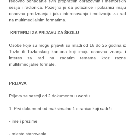
redovno pohađanje svih propratnih obrazovnih i mentorskih
sesija i radionica. Poželjno je da polaznice i polaznici imaju
osnovna predznanja i jaka interesovanja i motivaciju za rad
na multimedijalnim formatima.
KRITERIJI ZA PRIJAVU ZA ŠKOLU
Osobe koje su mogu prijaviti su mladi od 16 do 25 godina iz
Tuzle ili Tuzlanskog kantona koji imaju osnovna znanja i
interes za rad na zadatim temama kroz razne
multikmedijalne formate.
PRIJAVA
Prijava se sastoji od 2 dokumenta u wordu.
1. Prvi dokument od maksimalno 1 stranice koji sadrži:
- ime i prezime;
- mjesto stanovanja;