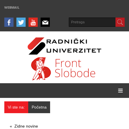
WEBMAIL
≡
Vi ste na:
Početna
Zidne novine