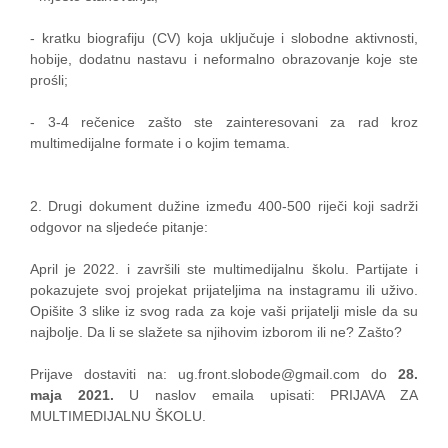
- kratku biografiju (CV) koja uključuje i slobodne aktivnosti,
hobije, dodatnu nastavu i neformalno obrazovanje koje ste
prośli;
- 3-4 rečenice zašto ste zainteresovani za rad kroz
multimedijalne formate i o kojim temama.
2. Drugi dokument dužine između 400-500 riječi koji sadrži
odgovor na sljedeće pitanje:
April je 2022. i završili ste multimedijalnu školu. Partijate i
pokazujete svoj projekat prijateljima na instagramu ili uživo.
Opišite 3 slike iz svog rada za koje vaši prijatelji misle da su
najbolje. Da li se slažete sa njihovim izborom ili ne? Zašto?
Prijave dostaviti na: ug.front.slobode@gmail.com do
28.
maja 2021.
U naslov emaila upisati: PRIJAVA ZA
MULTIMEDIJALNU ŠKOLU.