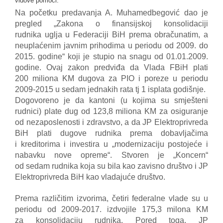
vidove pomoći.
Na početku predavanja A. Muhamedbegović dao je
pregled „Zakona o finansijskoj konsolidaciji
rudnika
uglja u Federaciji BiH prema obračunatim, a
neuplaćenim javnim prihodima u periodu od 2009. do
2015.
godine“ koji je stupio na snagu od 01.01.2009.
godine. Ovaj zakon predviđa da Vlada FBiH plati
200
miliona KM dugova za PIO i poreze u periodu
2009-2015 u sedam jednakih rata tj 1 isplata godišnje.
Dogovoreno je da kantoni (u kojima su smješteni
rudnici) plate dug od 123,8 miliona KM za osiguranje
od
nezaposlenosti i zdravstvo, a da JP Elektroprivreda
BiH plati dugove rudnika prema dobavljačima
i
kreditorima i investira u „modernizaciju postojeće i
nabavku nove opreme“. Stvoren je „Koncern“
od
sedam rudnika koja su bila kao zavisno društvo i JP
Elektroprivreda BiH kao vladajuće društvo.
Prema različitim izvorima, četiri federalne vlade su u
periodu od 2009-2017. izdvojile 175,3 milona KM
za
konsolidaciju rudnika. Pored toga, JP