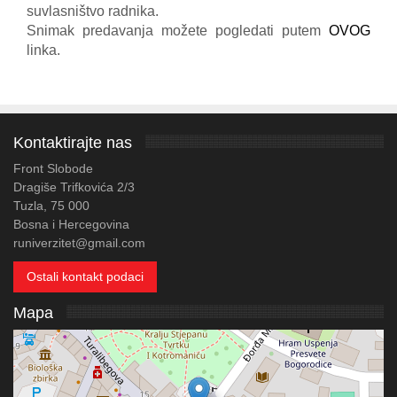
suvlasništvo
radnika.
Snimak predavanja možete pogledati putem
OVOG
linka.
Kontaktirajte nas
Front Slobode
Dragiše Trifkovića 2/3
Tuzla, 75 000
Bosna i Hercegovina
runiverzitet@gmail.com
Ostali kontakt podaci
Mapa