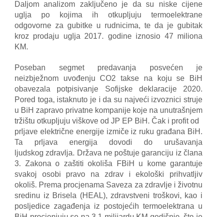
Daljom analizom zaključeno je da su niske cijene
uglja po kojima ih otkupljuju termoelektrane
odgovorne
za gubitke u rudnicima, te da je gubitak
kroz prodaju uglja 2017. godine iznosio 47 miliona
KM.
Poseban segmet predavanja posvećen je
neizbježnom uvođenju CO2 takse na koju se BiH
obavezala
potpisivanje Sofijske deklaracije 2020.
Pored toga, istaknuto je i da su najveći izvoznici struje
u BiH
zapravo privatne kompanije koje na unutrašnjem
tržištu otkupljuju viškove od JP EP BiH. Čak i profit od
prljave električne energije izmiče iz ruku građana BiH.
Ta prljava energija dovodi do urušavanja
ljudskog
zdravlja. Država ne poštuje garanciju iz člana
3. Zakona o zaštiti okoliša FBiH u kome garantuje
svakoj
osobi pravo na zdrav i ekološki prihvatljiv
okoliš. Prema procjenama Saveza za zdravlje i životnu
sredinu iz
Brisela (HEAL), zdravstveni troškovi, kao i
posljedice zagađenja iz postojećih termoelektrana u
BiH
procjenjuju se na 3,1 milijardu KM godišnje, što je