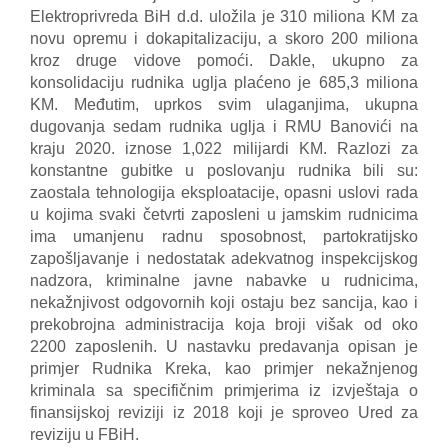
Elektroprivreda BiH d.d. uložila je 310 miliona KM za
novu opremu i
dokapitalizaciju, a skoro 200 miliona
kroz druge vidove pomoći. Dakle, ukupno za
konsolidaciju rudnika
uglja plaćeno je 685,3 miliona
KM. Međutim, uprkos svim ulaganjima, ukupna
dugovanja sedam rudnika
uglja i RMU Banovići na
kraju 2020. iznose 1,022 milijardi KM. Razlozi za
konstantne gubitke u
poslovanju rudnika bili su:
zaostala tehnologija eksploatacije, opasni uslovi rada
u kojima svaki četvrti
zaposleni u jamskim rudnicima
ima umanjenu radnu sposobnost, partokratijsko
zapošljavanje i
nedostatak adekvatnog inspekcijskog
nadzora, kriminalne javne nabavke u rudnicima,
nekažnjivost
odgovornih koji ostaju bez sancija, kao i
prekobrojna administracija koja broji višak od oko
2200
zaposlenih. U nastavku predavanja opisan je
primjer Rudnika Kreka, kao primjer nekažnjenog
kriminala
sa specifičnim primjerima iz izvještaja o
finansijskoj reviziji iz 2018 koji je sproveo Ured za
reviziju u FBiH.