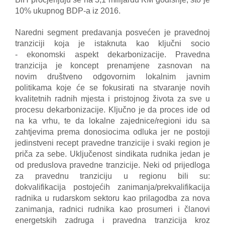
10% ukupnog BDP-a iz 2016.
Naredni segment predavanja posvećen je pravednoj
tranziciji koja je istaknuta kao ključni socio
-
ekonomski aspekt dekarbonizacije. Pravedna
tranzicija je koncept prenamjene zasnovan na
novim
društveno odgovornim lokalnim javnim
politikama koje će se fokusirati na stvaranje novih
kvalitetnih
radnih mjesta i pristojnog života za sve u
procesu dekarbonizacije. Ključno je da proces ide od
na ka vrhu,
te da lokalne zajednice/regioni idu sa
zahtjevima prema donosiocima odluka jer ne postoji
jedinstveni
recept pravedne tranzicije i svaki region je
priča za sebe. Uključenost sindikata rudnika jedan je
od
preduslova pravedne tranzicije. Neki od prijedloga
za pravednu tranziciju u regionu bili su:
dokvalifikacija
postojećih zanimanja/prekvalifikacija
radnika u rudarskom sektoru kao prilagodba za nova
zanimanja,
radnici rudnika kao prosumeri i članovi
energetskih zadruga i pravedna tranzicija kroz