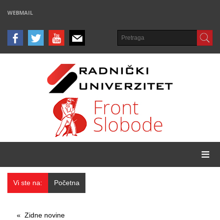
WEBMAIL
≡
Vi ste na:
Početna
Zidne novine