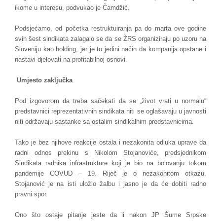
ikome u interesu, podvukao je Čamdžić.
Podsjećamo, od početka restruktuiranja pa do marta ove godine
svih šest sindikata zalagalo se da se ŽRS organiziraju po uzoru na
Sloveniju kao holding, jer je to jedini način da kompanija opstane i
nastavi djelovati na profitabilnoj osnovi.
Umjesto zaključka
Pod izgovorom da treba sačekati da se „život vrati u normalu“
predstavnici reprezentativnih sindikata niti se oglašavaju u javnosti
niti održavaju sastanke sa ostalim sindikalnim predstavnicima.
Tako je bez njihove reakcije ostala i nezakonita odluka uprave da
radni odnos prekinu s Nikolom Stojanoviće, predsjednikom
Sindikata radnika infrastrukture koji je bio na bolovanju tokom
pandemije COVUD – 19. Riječ je o nezakonitom otkazu,
Stojanović je na isti uložio žalbu i jasno je da će dobiti radno
pravni spor.
Ono što ostaje pitanje jeste da li nakon JP Šume Srpske