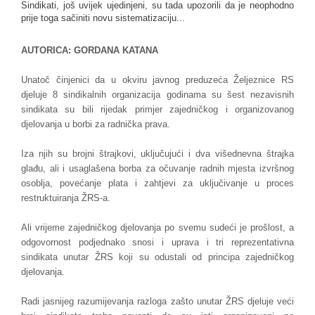
Sindikati, još uvijek ujedinjeni, su tada upozorili da je neophodno
prije toga sačiniti novu sistematizaciju...
AUTORICA: GORDANA KATANA
Unatoč činjenici da u okviru javnog preduzeća Željeznice RS
djeluje 8 sindikalnih organizacija godinama su šest nezavisnih
sindikata su bili rijedak primjer zajedničkog i organizovanog
djelovanja u borbi za radnička prava.
Iza njih su brojni štrajkovi, uključujući i dva višednevna štrajka
glađu, ali i usaglašena borba za očuvanje radnih mjesta izvršnog
osoblja, povećanje plata i zahtjevi za uključivanje u proces
restruktuiranja ŽRS-a.
Ali vrijeme zajedničkog djelovanja po svemu sudeći je prošlost, a
odgovornost podjednako snosi i uprava i tri reprezentativna
sindikata unutar ŽRS koji su odustali od principa zajedničkog
djelovanja.
Radi jasnijeg razumijevanja razloga zašto unutar ŽRS djeluje veći