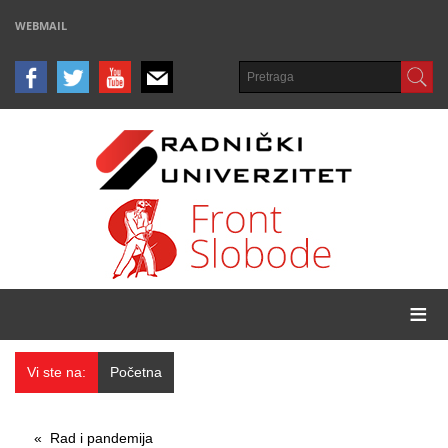
WEBMAIL
≡
Vi ste na:
Početna
Rad i pandemija