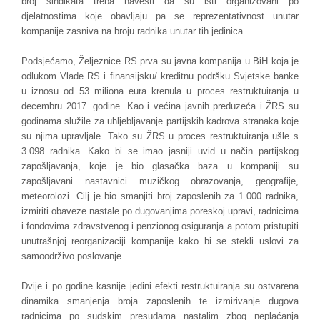
broj sindikata treba navesti da su isti organizovani po
djelatnostima koje obavljaju pa se reprezentativnost unutar
kompanije zasniva na broju radnika unutar tih jedinica.
Podsjećamo, Željeznice RS prva su javna kompanija u BiH koja je
odlukom Vlade RS i finansijsku/ kreditnu podršku Svjetske banke
u iznosu od 53 miliona eura krenula u proces restruktuiranja u
decembru 2017. godine. Kao i većina javnih preduzeća i ŽRS su
godinama služile za uhljebljavanje partijskih kadrova stranaka koje
su njima upravljale. Tako su ŽRS u proces restruktuiranja ušle s
3.098 radnika. Kako bi se imao jasniji uvid u način partijskog
zapošljavanja, koje je bio glasačka baza u kompaniji su
zapošljavani nastavnici muzičkog obrazovanja, geografije,
meteorolozi. Cilj je bio smanjiti broj zaposlenih za 1.000 radnika,
izmiriti obaveze nastale po dugovanjima poreskoj upravi, radnicima
i fondovima zdravstvenog i penzionog osiguranja a potom pristupiti
unutrašnjoj reorganizaciji kompanije kako bi se stekli uslovi za
samoodrživo poslovanje.
Dvije i po godine kasnije jedini efekti restruktuiranja su ostvarena
dinamika smanjenja broja zaposlenih te izmirivanje dugova
radnicima po sudskim presudama nastalim zbog neplaćanja