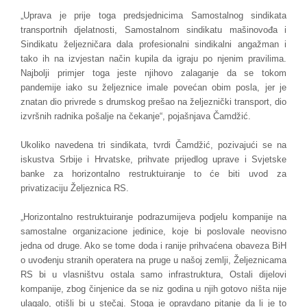
„Uprava je prije toga predsjednicima Samostalnog sindikata
transportnih djelatnosti, Samostalnom sindikatu mašinovođa i
Sindikatu željezničara dala profesionalni sindikalni angažman i
tako ih na izvjestan način kupila da igraju po njenim pravilima.
Najbolji primjer toga jeste njihovo zalaganje da se tokom
pandemije iako su željeznice imale povećan obim posla, jer je
znatan dio privrede s drumskog prešao na željeznički transport, dio
izvršnih radnika pošalje na čekanje“, pojašnjava Čamdžić.
Ukoliko navedena tri sindikata, tvrdi Čamdžić, pozivajući se na
iskustva Srbije i Hrvatske, prihvate prijedlog uprave i Svjetske
banke za horizontalno restruktuiranje to će biti uvod za
privatizaciju Željeznica RS.
„Horizontalno restruktuiranje podrazumijeva podjelu kompanije na
samostalne organizacione jedinice, koje bi poslovale neovisno
jedna od druge. Ako se tome doda i ranije prihvaćena obaveza BiH
o uvođenju stranih operatera na pruge u našoj zemlji, Željeznicama
RS bi u vlasništvu ostala samo infrastruktura, Ostali dijelovi
kompanije, zbog činjenice da se niz godina u njih gotovo ništa nije
ulagalo, otišli bi u stečaj. Stoga je opravdano pitanje da li je to