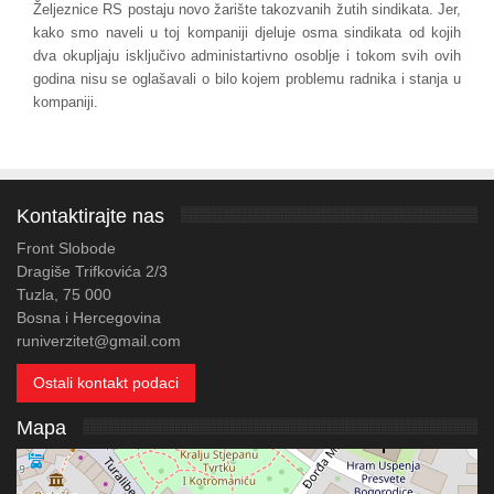
Željeznice RS postaju novo žarište takozvanih žutih sindikata. Jer,
kako smo naveli u toj kompaniji djeluje osma sindikata od kojih
dva okupljaju isključivo administartivno osoblje i tokom svih ovih
godina nisu se oglašavali o bilo kojem problemu radnika i stanja u
kompaniji.
Kontaktirajte nas
Front Slobode
Dragiše Trifkovića 2/3
Tuzla, 75 000
Bosna i Hercegovina
runiverzitet@gmail.com
Ostali kontakt podaci
Mapa