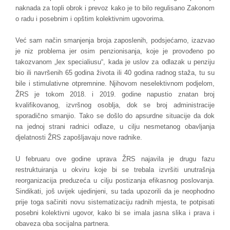
naknada za topli obrok i prevoz kako je to bilo regulisano Zakonom
o radu i posebnim i opštim kolektivnim ugovorima.
Već sam način smanjenja broja zaposlenih, podsjećamo, izazvao
je niz problema jer osim penzionisanja, koje je provođeno po
takozvanom „lex specialiusu“, kada je uslov za odlazak u penziju
bio ili navršenih 65 godina života ili 40 godina radnog staža, tu su
bile i stimulativne otpremnine. Njihovom neselektivnom podjelom,
ŽRS je tokom 2018. i 2019. godine napustio znatan broj
kvalifikovanog, izvršnog osoblja, dok se broj administracije
sporadično smanjio. Tako se došlo do apsurdne situacije da dok
na jednoj strani radnici odlaze, u cilju nesmetanog obavljanja
djelatnosti ŽRS zapošljavaju nove radnike.
U februaru ove godine uprava ŽRS najavila je drugu fazu
restruktuiranja u okviru koje bi se trebala izvršiti unutrašnja
reorganizacija preduzeća u cilju postizanja efikasnog poslovanja.
Sindikati, još uvijek ujedinjeni, su tada upozorili da je neophodno
prije toga sačiniti novu sistematizaciju radnih mjesta, te potpisati
posebni kolektivni ugovor, kako bi se imala jasna slika i prava i
obaveza oba socijalna partnera.