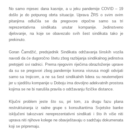
No samo mjesec dana kasnije, a u jeku pandemije COVID – 19
došlo je do potpunog obrta situacije. Uprava ŽRS o svim ovim
pitanjima odlučila se da pregovore otpočne samo sa tri
reprezentativna sindikata unutar kompanije. Jedinstveno
djelovanje, na koje se obavezalo svih šest sindikata tako je
prekinuto.
Goran Čamdžić, predsjednik Sindikata održavanja šinskih vozila
navodi da će dugoročno štetu zbog razbijanja sindikalnog jedinstva
pretrpjeti svi radnici. Prema njegovim riječima obrazloženje uprave
da su se pregovori zbog pandemije korona visrusa mogli odvijati
samo sa trojicom, a ne sa šest sindikalnih lidera su neutemeljeni
jer u sjedištu kompanije u Doboju ima dovoljno adekvatnih prostora
kojima se ne bi narušila pravila o održavanju fizičke distance.
Ključni problem jeste što su, pri tom, za drugu fazu plana
restruktuiranja iz radne grupe s konsultantima Svjetske banke
isključeni takozvani nereprezentativni sindikati i što ih više niti
uprava niti njihove kolege ne obavještavaju o sadržaju dokumenata
koji se pripremaju.